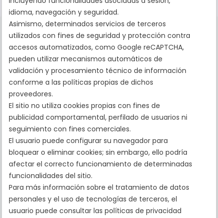
incluyendo funcionalidades asociadas a sesión,
idioma, navegación y seguridad.
Asimismo, determinados servicios de terceros
utilizados con fines de seguridad y protección contra
accesos automatizados, como Google reCAPTCHA,
pueden utilizar mecanismos automáticos de
validación y procesamiento técnico de información
La tranquilidad de pasar por peajes sin contratiempos
conforme a las políticas propias de dichos
proveedores.
El sitio no utiliza cookies propias con fines de
publicidad comportamental, perfilado de usuarios ni
seguimiento con fines comerciales.
El usuario puede configurar su navegador para
bloquear o eliminar cookies; sin embargo, ello podría
afectar el correcto funcionamiento de determinadas
Reglamentación Gestión de Peajes
funcionalidades del sitio.
Ajuste de Tarifas de Peajes
Organismos Oficiales
Para más información sobre el tratamiento de datos
Términos y Condiciones
personales y el uso de tecnologías de terceros, el
Política de Privacidad
usuario puede consultar las políticas de privacidad