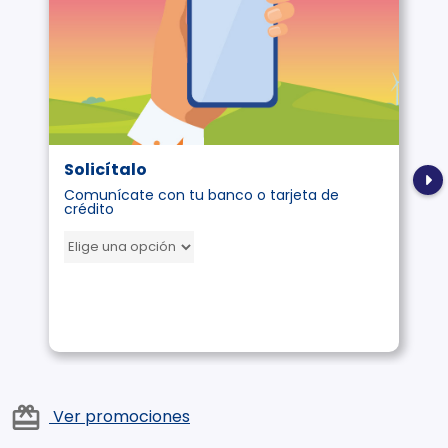
Solicítalo
Comunícate con tu banco o tarjeta de
crédito
card_giftcard
Ver promociones