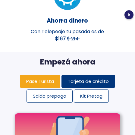
Ahorra dinero
Con Telepeaje tu pasada es de
$167
$ 214.
Empezá ahora
Pase Turista
Tarjeta de crédito
Saldo prepago
Kit Pretag