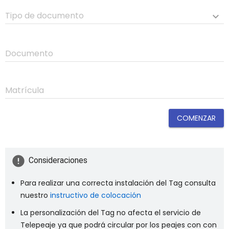
Tipo de documento
keyboard_arrow_down
Documento
Matrícula
COMENZAR
error
Consideraciones
Para realizar una correcta instalación del Tag consulta
nuestro
instructivo de colocación
La personalización del Tag no afecta el servicio de
Telepeaje ya que podrá circular por los peajes con con