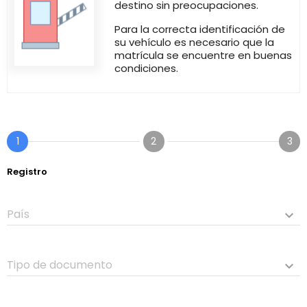
destino sin preocupaciones.
Para la correcta identificación de
su vehículo es necesario que la
matrícula se encuentre en buenas
condiciones.
1
2
3
Registro
País
keyboard_arrow_down
Tipo de documento
keyboard_arrow_down