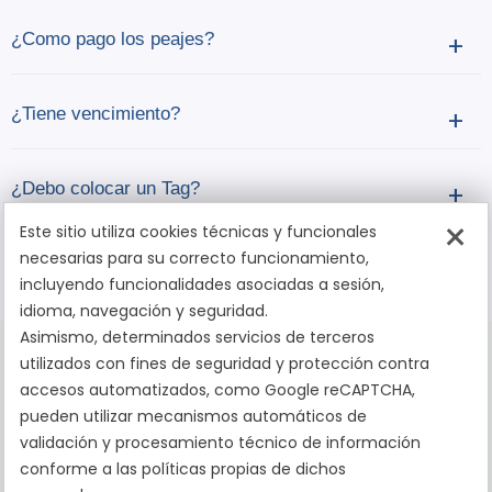
¿Como pago los peajes?
+
¿Tiene vencimiento?
+
¿Debo colocar un Tag?
+
×
Este sitio utiliza cookies técnicas y funcionales
necesarias para su correcto funcionamiento,
¿Como consulto los peajes adeudados?
+
incluyendo funcionalidades asociadas a sesión,
idioma, navegación y seguridad.
Asimismo, determinados servicios de terceros
utilizados con fines de seguridad y protección contra
accesos automatizados, como Google reCAPTCHA,
pueden utilizar mecanismos automáticos de
validación y procesamiento técnico de información
La tranquilidad de pasar por peajes sin contratiempos
conforme a las políticas propias de dichos