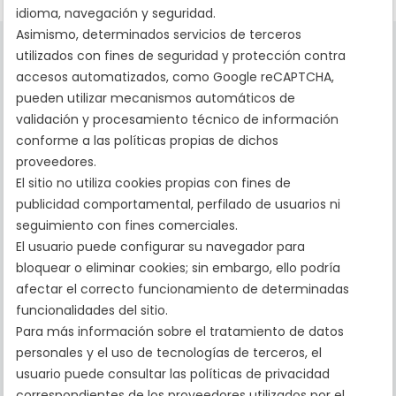
idioma, navegación y seguridad.
Asimismo, determinados servicios de terceros
utilizados con fines de seguridad y protección contra
accesos automatizados, como Google reCAPTCHA,
pueden utilizar mecanismos automáticos de
validación y procesamiento técnico de información
La tranquilidad de pasar por peajes sin contratiempos
conforme a las políticas propias de dichos
proveedores.
El sitio no utiliza cookies propias con fines de
publicidad comportamental, perfilado de usuarios ni
seguimiento con fines comerciales.
El usuario puede configurar su navegador para
bloquear o eliminar cookies; sin embargo, ello podría
afectar el correcto funcionamiento de determinadas
Reglamentación Gestión de Peajes
funcionalidades del sitio.
Ajuste de Tarifas de Peajes
Organismos Oficiales
Para más información sobre el tratamiento de datos
Términos y Condiciones
personales y el uso de tecnologías de terceros, el
Política de Privacidad
usuario puede consultar las políticas de privacidad
/
/
correspondientes de los proveedores utilizados por el