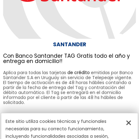
SANTANDER
Con Banco Santander TAG Gratis todo el año y
entrega en domicilio!!
Aplica para todas las tarjetas
de crédito
emitidas por Banco
Santander S.A en Uruguay sin servicio de Telepeaje vigente.
El tiempo de activación es de 48 horas hábiles contando a
partir de la fecha de entrega del Tag y contratación del
débito automático. El Tag se entregará en el domicilio
informado por el cliente a partir de las 48 hs hábiles de
solicitado.
Solicítalo en la web de Santander con tu usuario y
×
Este sitio utiliza cookies técnicas y funcionales
contraseña + info haciendo click
aquí
.
necesarias para su correcto funcionamiento,
incluyendo funcionalidades asociadas a sesión,