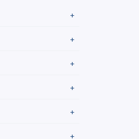
+
+
+
+
+
+