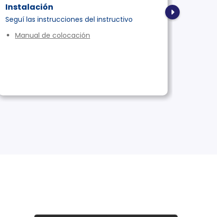
Instalación
List
Seguí las instrucciones del instructivo
Ya es
peaje
Manual de colocación
Te
bu