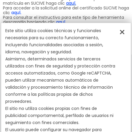
matrícula en SUCIVE haga clic
aquí.
Para acceder a la solicitud online del certificado SUCIVE haga
clic
aquí.
Para consultar el instructivo para este tipo de herramienta
descargálo haciendo clic
aquí.
Para acceder a circular de congreso de intendentes haga
×
Este sitio utiliza cookies técnicas y funcionales
clic
aq
uí.
necesarias para su correcto funcionamiento,
incluyendo funcionalidades asociadas a sesión,
idioma, navegación y seguridad.
Asimismo, determinados servicios de terceros
utilizados con fines de seguridad y protección contra
accesos automatizados, como Google reCAPTCHA,
pueden utilizar mecanismos automáticos de
validación y procesamiento técnico de información
La tranquilidad de pasar por peajes sin contratiempos
conforme a las políticas propias de dichos
proveedores.
El sitio no utiliza cookies propias con fines de
publicidad comportamental, perfilado de usuarios ni
seguimiento con fines comerciales.
El usuario puede configurar su navegador para