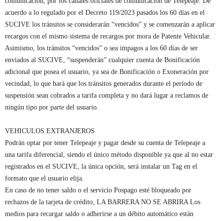
comunicación, por los canales oficiales de comunicación de Telepeaje. De
acuerdo a lo regulado por el Decreto 119/2023 pasados los 60 días en el
SUCIVE los tránsitos se considerarán “vencidos” y se comenzarán a aplicar
recargos con el mismo sistema de recargos por mora de Patente Vehicular.
Asimismo, los tránsitos “vencidos” o sea impagos a los 60 días de ser
enviados al SUCIVE, “suspenderán” cualquier cuenta de Bonificación
adicional que posea el usuario, ya sea de Bonificación o Exoneración por
vecindad, lo que hará que los tránsitos generados durante el período de
suspensión sean cobrados a tarifa completa y no dará lugar a reclamos de
ningún tipo por parte del usuario.
VEHICULOS EXTRANJEROS
Podrán optar por tener Telepeaje y pagar desde su cuenta de Telepeaje a
una tarifa diferencial, siendo el único método disponible ya que al no estar
registrados en el SUCIVE, la única opción, será instalar un Tag en el
formato que el usuario elija.
En caso de no tener saldo o el servicio Pospago esté bloqueado por
rechazos de la tarjeta de crédito, LA BARRERA NO SE ABRIRA Los
medios para recargar saldo o adherirse a un débito automático están